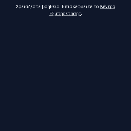
Χρειάζεστε βοήθεια; Επισκεφθείτε το
Κέντρο
Εξυπηρέτησης
.