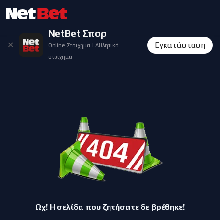
NetBet Σπορ
✕
Εγκατάσταση
Online Στοιχημα | Αθλητικό
στοίχημα
Ωχ! Η σελίδα που ζητήσατε δε βρέθηκε!