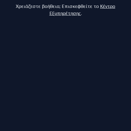
Χρειάζεστε βοήθεια; Επισκεφθείτε το
Κέντρο
Εξυπηρέτησης
.