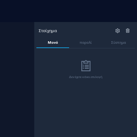
Στοίχημα
Μονό
παρολί
Σύστημα
Δεν έχετε κάνει επιλογή