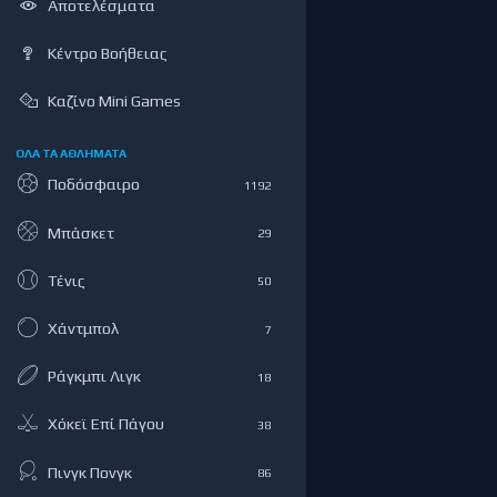
Αποτελέσματα
Κέντρο Βοήθειας
Kαζίνο Mini Games
ΟΛΑ ΤΑ ΑΘΛΗΜΑΤΑ
Ποδόσφαιρο
1192
Μπάσκετ
29
Τένις
50
Χάντμπολ
7
Ράγκμπι Λιγκ
18
Χόκεϊ Επί Πάγου
38
Πινγκ Πονγκ
86