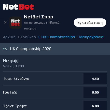
NetBet Σπορ
✕
Εγκατάσταση
Online Στοιχημα | Αθλητικό
στοίχημα
Αρχική
Σνούκερ
UK Championships – Μακροχρόνια
UK Championship 2026
Νικητής
Νοε 20, 13:00
Τσάο Σιντόνγκ
4.50
Γου Γιζέ
6.00
Τζαντ Τραμπ
6.00