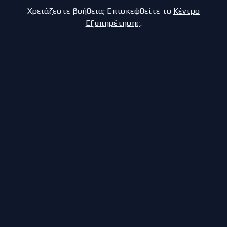
Χρειάζεστε βοήθεια; Επισκεφθείτε το
Κέντρο
Εξυπηρέτησης
.