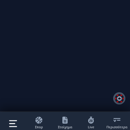
Σπορ
Στοίχημα
Live
Περισσότερα