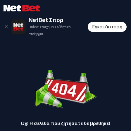
NetBet Σπορ
✕
Εγκατάσταση
Online Στοιχημα | Αθλητικό
στοίχημα
Ωχ! Η σελίδα που ζητήσατε δε βρέθηκε!