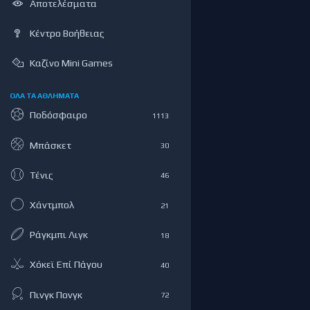
Αποτελέσματα
Κέντρο Βοήθειας
Kαζίνο Mini Games
ΟΛΑ ΤΑ ΑΘΛΗΜΑΤΑ
Ποδόσφαιρο
1113
Μπάσκετ
30
Τένις
46
Χάντμπολ
21
Ράγκμπι Λιγκ
18
Χόκεϊ Επί Πάγου
40
Πινγκ Πονγκ
72