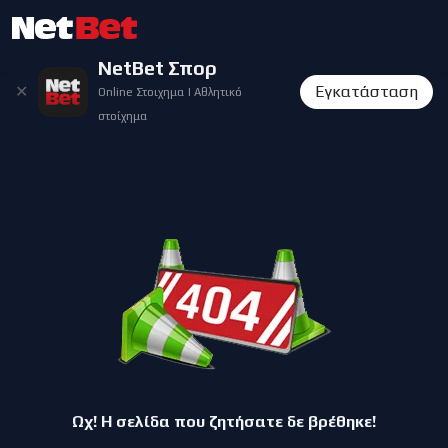
NetBet Σπορ
✕
Εγκατάσταση
Online Στοιχημα | Αθλητικό
στοίχημα
Ωχ! Η σελίδα που ζητήσατε δε βρέθηκε!