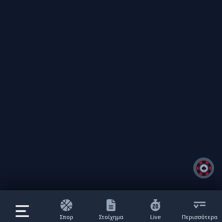
Σπορ
Στοίχημα
Live
Περισσότερα