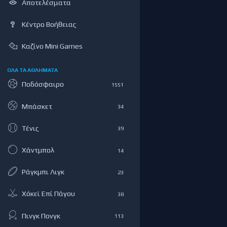
Αποτελέσματα
Κέντρο Βοήθειας
Kαζίνο Mini Games
ΟΛΑ ΤΑ ΑΘΛΗΜΑΤΑ
Ποδόσφαιρο
1551
Μπάσκετ
34
Τένις
39
Χάντμπολ
14
Ράγκμπι Λιγκ
23
Χόκεϊ Επί Πάγου
38
Πινγκ Πονγκ
113