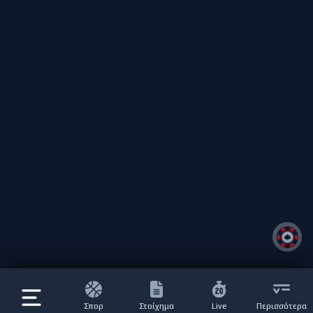
Σπορ
Στοίχημα
Live
Περισσότερα