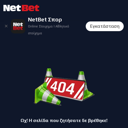
NetBet Σπορ
✕
Εγκατάσταση
Online Στοιχημα | Αθλητικό
στοίχημα
Ωχ! Η σελίδα που ζητήσατε δε βρέθηκε!