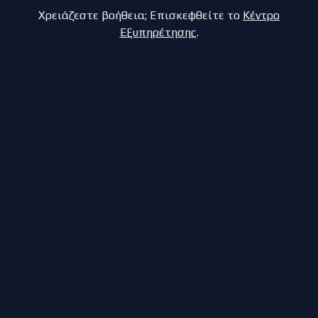
Χρειάζεστε βοήθεια; Επισκεφθείτε το
Κέντρο
Εξυπηρέτησης
.