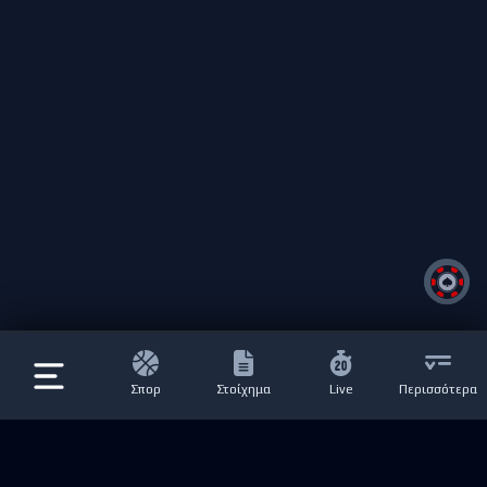
Σπορ
Στοίχημα
Live
Περισσότερα