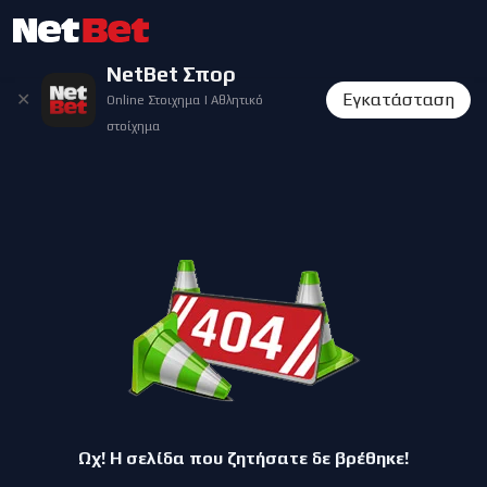
NetBet Σπορ
✕
Εγκατάσταση
Online Στοιχημα | Αθλητικό
στοίχημα
Ωχ! Η σελίδα που ζητήσατε δε βρέθηκε!