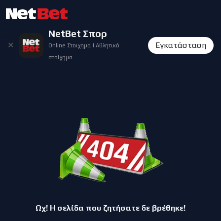
NetBet Σπορ
✕
Εγκατάσταση
Online Στοιχημα | Αθλητικό
στοίχημα
Ωχ! Η σελίδα που ζητήσατε δε βρέθηκε!