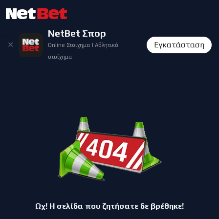
NetBet Σπορ
✕
Εγκατάσταση
Online Στοιχημα | Αθλητικό
στοίχημα
Ωχ! Η σελίδα που ζητήσατε δε βρέθηκε!