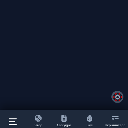
Σπορ
Στοίχημα
Live
Περισσότερα