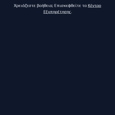
Χρειάζεστε βοήθεια; Επισκεφθείτε το
Κέντρο
Εξυπηρέτησης
.