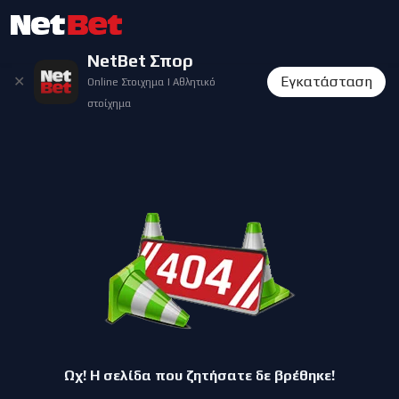
NetBet Σπορ
✕
Εγκατάσταση
Online Στοιχημα | Αθλητικό
στοίχημα
Ωχ! Η σελίδα που ζητήσατε δε βρέθηκε!