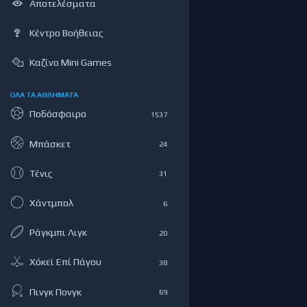
Αποτελέσματα
Κέντρο Βοήθειας
Kαζίνο Mini Games
ΟΛΑ ΤΑ ΑΘΛΗΜΑΤΑ
Ποδόσφαιρο
1537
Μπάσκετ
24
Τένις
31
Χάντμπολ
6
Ράγκμπι Λιγκ
20
Χόκεϊ Επί Πάγου
38
Πινγκ Πονγκ
69