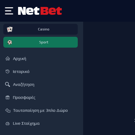
Casino
Sport
Αρχική
Ιστορικό
Αναζήτηση
Προσφορές
Ταυτοποίηση με 3πλο Δώρο
Live Στοίχημα