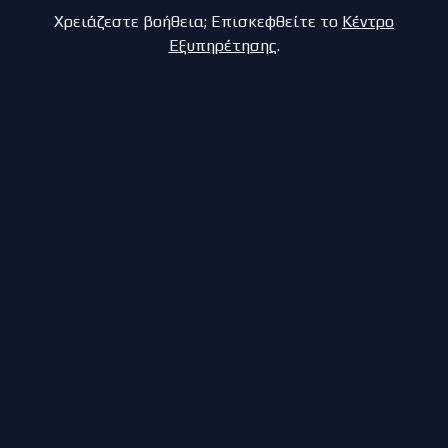
Χρειάζεστε βοήθεια; Επισκεφθείτε το
Κέντρο
Εξυπηρέτησης
.