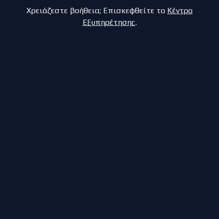
Χρειάζεστε βοήθεια; Επισκεφθείτε το
Κέντρο
Εξυπηρέτησης
.