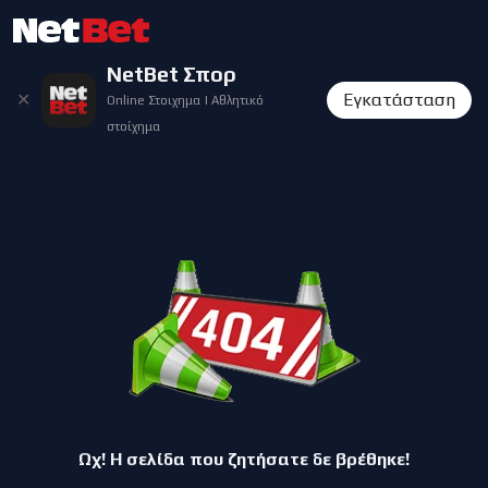
NetBet Σπορ
✕
Εγκατάσταση
Online Στοιχημα | Αθλητικό
στοίχημα
Ωχ! Η σελίδα που ζητήσατε δε βρέθηκε!