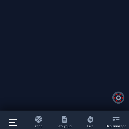
Σπορ
Στοίχημα
Live
Περισσότερα