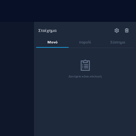
Στοίχημα
Μονό
παρολί
Σύστημα
Δεν έχετε κάνει επιλογή