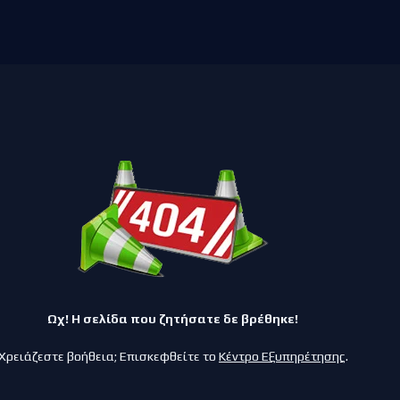
Ωχ! Η σελίδα που ζητήσατε δε βρέθηκε!
Χρειάζεστε βοήθεια; Επισκεφθείτε το
Κέντρο Εξυπηρέτησης
.