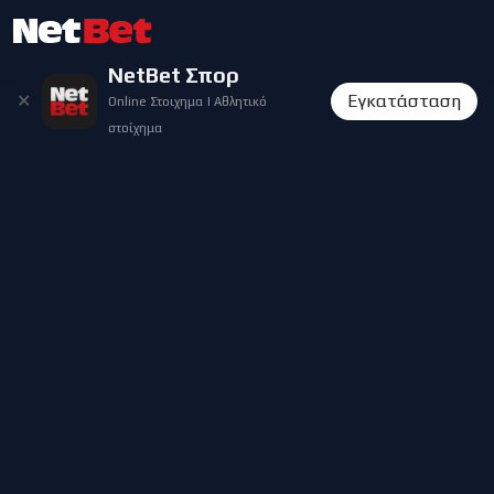
NetBet Σπορ
✕
Εγκατάσταση
Online Στοιχημα | Αθλητικό
στοίχημα