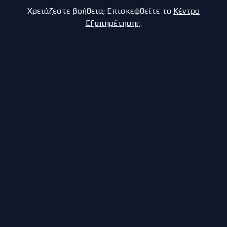
Χρειάζεστε βοήθεια; Επισκεφθείτε το
Κέντρο
Εξυπηρέτησης
.