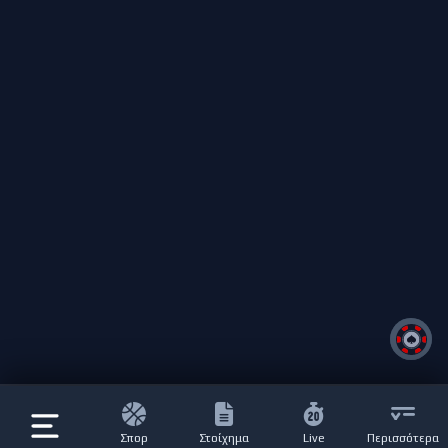
Σπορ
Στοίχημα
Live
Περισσότερα