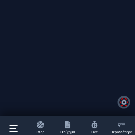
Σπορ
Στοίχημα
Live
Περισσότερα