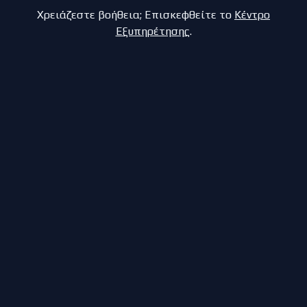
Χρειάζεστε βοήθεια; Επισκεφθείτε το
Κέντρο
Εξυπηρέτησης
.