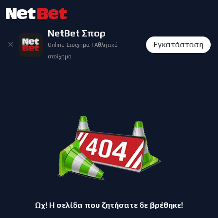
NetBet Σπορ
✕
Εγκατάσταση
Online Στοιχημα | Αθλητικό
στοίχημα
Ωχ! Η σελίδα που ζητήσατε δε βρέθηκε!