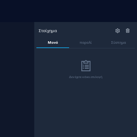
Στοίχημα
Μονό
παρολί
Σύστημα
Δεν έχετε κάνει επιλογή