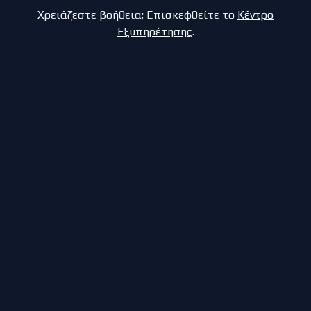
Χρειάζεστε βοήθεια; Επισκεφθείτε το
Κέντρο
Εξυπηρέτησης
.