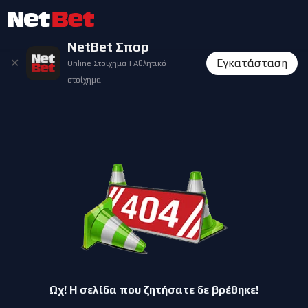
NetBet Σπορ
✕
Εγκατάσταση
Online Στοιχημα | Αθλητικό
στοίχημα
Ωχ! Η σελίδα που ζητήσατε δε βρέθηκε!