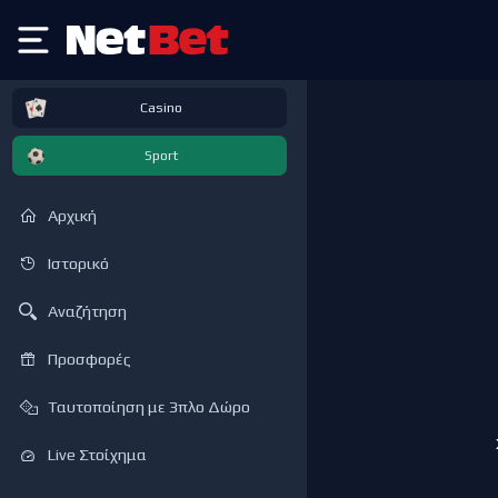
Casino
Sport
Αρχική
Ιστορικό
Αναζήτηση
Προσφορές
Ταυτοποίηση με 3πλο Δώρο
Live Στοίχημα