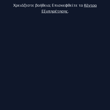
Χρειάζεστε βοήθεια; Επισκεφθείτε το
Κέντρο
Εξυπηρέτησης
.