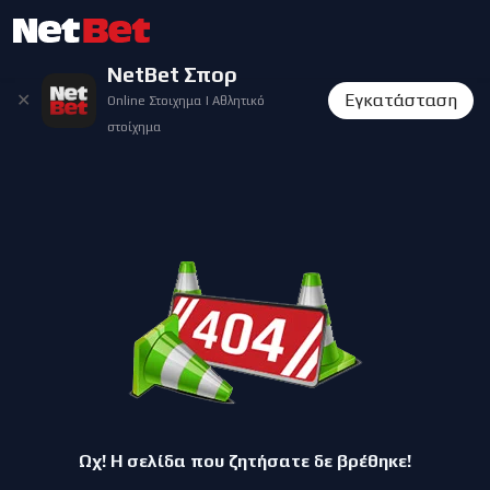
NetBet Σπορ
✕
Εγκατάσταση
Online Στοιχημα | Αθλητικό
στοίχημα
Ωχ! Η σελίδα που ζητήσατε δε βρέθηκε!