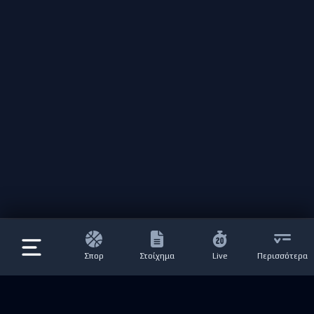
Σπορ
Στοίχημα
Live
Περισσότερα