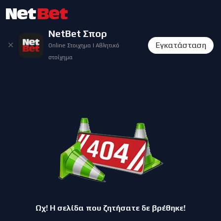
NetBet Σπορ
✕
Εγκατάσταση
Online Στοιχημα | Αθλητικό
στοίχημα
Ωχ! Η σελίδα που ζητήσατε δε βρέθηκε!