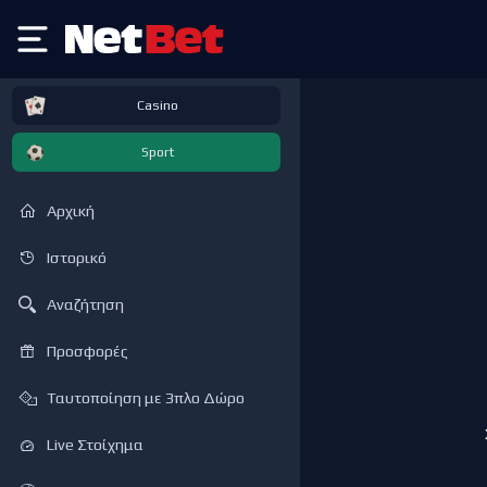
Casino
Sport
Αρχική
Ιστορικό
Αναζήτηση
Προσφορές
Ταυτοποίηση με 3πλο Δώρο
Live Στοίχημα