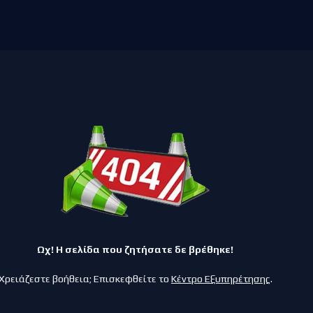
Ωχ! Η σελίδα που ζητήσατε δε βρέθηκε!
Χρειάζεστε βοήθεια; Επισκεφθείτε το
Κέντρο Εξυπηρέτησης
.