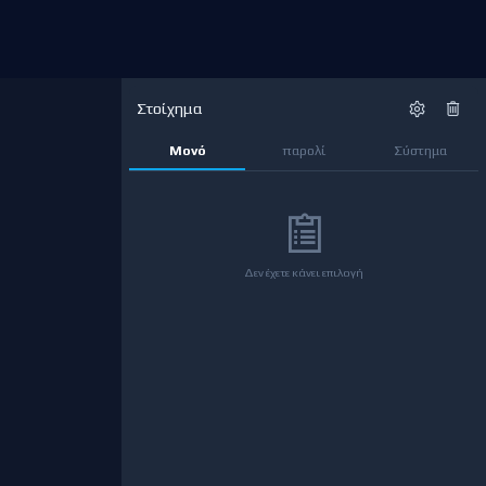
Στοίχημα
Μονό
παρολί
Σύστημα
Δεν έχετε κάνει επιλογή