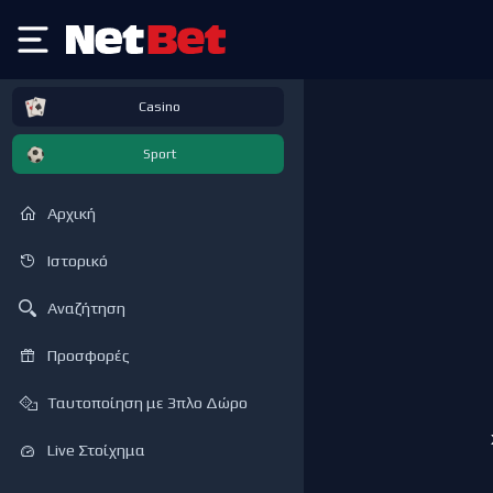
Casino
Sport
Αρχική
Ιστορικό
Αναζήτηση
Προσφορές
Ταυτοποίηση με 3πλο Δώρο
Live Στοίχημα