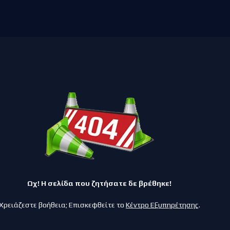
Ωχ! Η σελίδα που ζητήσατε δε βρέθηκε!
Χρειάζεστε βοήθεια; Επισκεφθείτε το
Κέντρο Εξυπηρέτησης
.