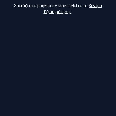
Χρειάζεστε βοήθεια; Επισκεφθείτε το
Κέντρο
Εξυπηρέτησης
.