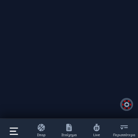
Σπορ
Στοίχημα
Live
Περισσότερα