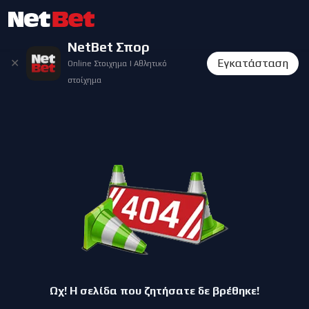
NetBet Σπορ
✕
Εγκατάσταση
Online Στοιχημα | Αθλητικό
στοίχημα
Ωχ! Η σελίδα που ζητήσατε δε βρέθηκε!