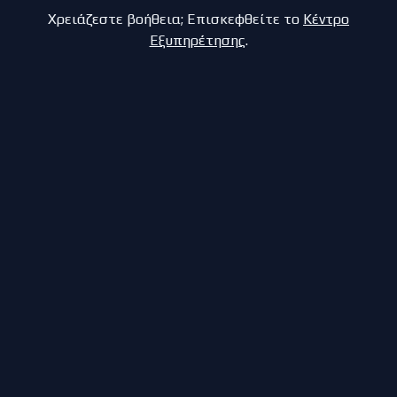
Χρειάζεστε βοήθεια; Επισκεφθείτε το
Κέντρο
Εξυπηρέτησης
.