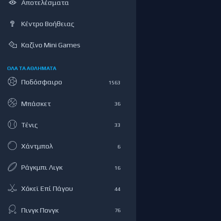
Αποτελέσματα
Κέντρο Βοήθειας
Kαζίνο Mini Games
ΟΛΑ ΤΑ ΑΘΛΗΜΑΤΑ
Ποδόσφαιρο
1563
Μπάσκετ
36
Τένις
33
Χάντμπολ
6
Ράγκμπι Λιγκ
16
Χόκεϊ Επί Πάγου
44
Πινγκ Πονγκ
76