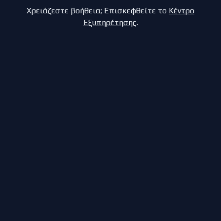
Χρειάζεστε βοήθεια; Επισκεφθείτε το
Κέντρο
Εξυπηρέτησης
.