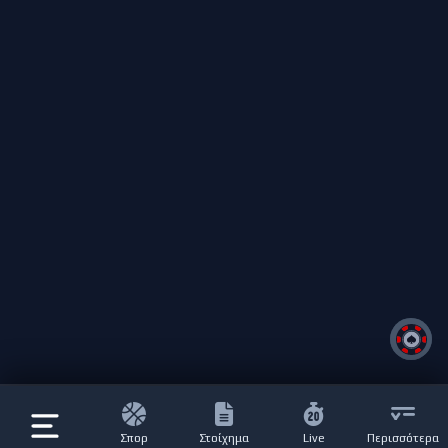
Σπορ
Στοίχημα
Live
Περισσότερα