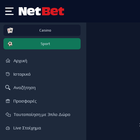
Casino
Sport
Αρχική
Ιστορικό
Αναζήτηση
Προσφορές
Ταυτοποίηση με 3πλο Δώρο
Live Στοίχημα