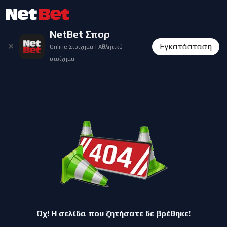
NetBet Σπορ
✕
Εγκατάσταση
Online Στοιχημα | Αθλητικό
στοίχημα
Ωχ! Η σελίδα που ζητήσατε δε βρέθηκε!