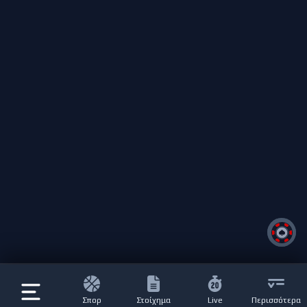
Σπορ
Στοίχημα
Live
Περισσότερα