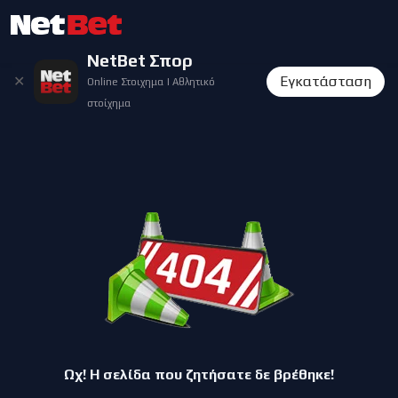
NetBet Σπορ
✕
Εγκατάσταση
Online Στοιχημα | Αθλητικό
στοίχημα
Ωχ! Η σελίδα που ζητήσατε δε βρέθηκε!