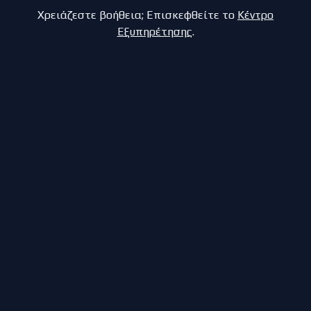
Χρειάζεστε βοήθεια; Επισκεφθείτε το
Κέντρο
Εξυπηρέτησης
.