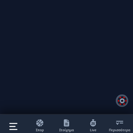
Σπορ
Στοίχημα
Live
Περισσότερα