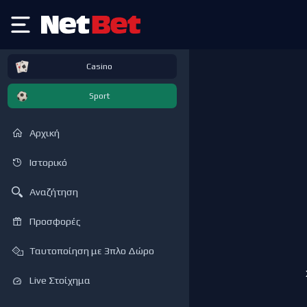
Casino
Sport
Αρχική
Ιστορικό
Αναζήτηση
Προσφορές
Ταυτοποίηση με 3πλο Δώρο
Live Στοίχημα