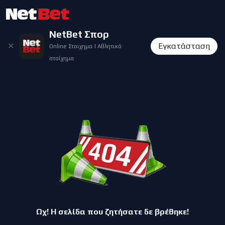
NetBet Σπορ
✕
Εγκατάσταση
Online Στοιχημα | Αθλητικό
στοίχημα
Ωχ! Η σελίδα που ζητήσατε δε βρέθηκε!