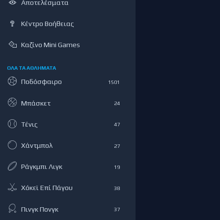
Αποτελέσματα
Κέντρο Βοήθειας
Kαζίνο Mini Games
ΟΛΑ ΤΑ ΑΘΛΗΜΑΤΑ
Ποδόσφαιρο
1501
Μπάσκετ
24
Τένις
47
Χάντμπολ
27
Ράγκμπι Λιγκ
19
Χόκεϊ Επί Πάγου
38
Πινγκ Πονγκ
37