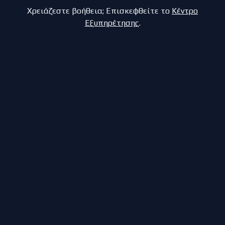
Χρειάζεστε βοήθεια; Επισκεφθείτε το
Κέντρο
Εξυπηρέτησης
.