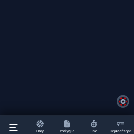
Σπορ
Στοίχημα
Live
Περισσότερα