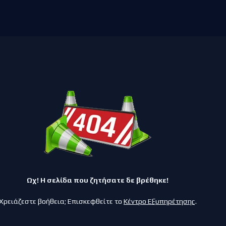
Ωχ! Η σελίδα που ζητήσατε δε βρέθηκε!
Χρειάζεστε βοήθεια; Επισκεφθείτε το
Κέντρο Εξυπηρέτησης
.