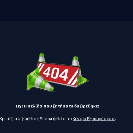
Ωχ! Η σελίδα που ζητήσατε δε βρέθηκε!
Χρειάζεστε βοήθεια; Επισκεφθείτε το
Κέντρο Εξυπηρέτησης
.